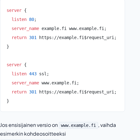
server
 {
  listen 
80
;
  server_name 
example.fi www.example.fi;
  return
 301
 https://example.fi$request_uri;
}
server
 {
  listen 
443
 ssl;
  server_name 
www.example.fi;
  return
 301
 https://example.fi$request_uri;
}
Jos ensisijainen versio on
, vaihda
www.example.fi
esimerkin kohdeosoitteeksi