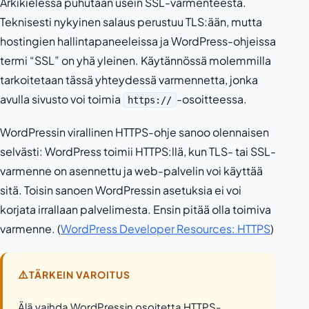
Arkikielessä puhutaan usein SSL-varmenteesta.
Teknisesti nykyinen salaus perustuu TLS:ään, mutta
hostingien hallintapaneeleissa ja WordPress-ohjeissa
termi “SSL” on yhä yleinen. Käytännössä molemmilla
tarkoitetaan tässä yhteydessä varmennetta, jonka
avulla sivusto voi toimia
-osoitteessa.
https://
WordPressin virallinen HTTPS-ohje sanoo olennaisen
selvästi: WordPress toimii HTTPS:llä, kun TLS- tai SSL-
varmenne on asennettu ja web-palvelin voi käyttää
sitä. Toisin sanoen WordPressin asetuksia ei voi
korjata irrallaan palvelimesta. Ensin pitää olla toimiva
varmenne. (
WordPress Developer Resources: HTTPS
)
⚠️
TÄRKEIN VAROITUS
Älä vaihda WordPressin osoitetta HTTPS-