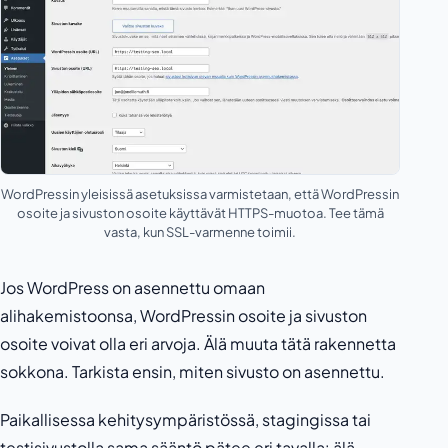
WordPressin yleisissä asetuksissa varmistetaan, että WordPressin
osoite ja sivuston osoite käyttävät HTTPS-muotoa. Tee tämä
vasta, kun SSL-varmenne toimii.
Jos WordPress on asennettu omaan
alihakemistoonsa, WordPressin osoite ja sivuston
osoite voivat olla eri arvoja. Älä muuta tätä rakennetta
sokkona. Tarkista ensin, miten sivusto on asennettu.
Paikallisessa kehitysympäristössä, stagingissa tai
testisivustolla sama sääntö pätee eri tavalla: älä