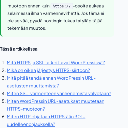
muotoon ennen kuin
-osoite aukeaa
https://
selaimessa ilman varmennevirhettä. Jos tämä ei
ole selvää, pyydä hostingin tukea tai ylläpitäjää
tekemään muutos.
Tässä artikkelissa
Mitä HTTPS ja SSL tarkoittavat WordPressissä?
Mikä on oikea järjestys HTTPS-siirtoon?
Mitä pitää tehdä ennen WordPressin URL-
asetusten muuttamista?
Miten SSL-varmenteen vanhenemista valvotaan?
Miten WordPressin URL-asetukset muutetaan
HTTPS-muotoon?
Miten HTTP ohjataan HTTPS:ään 301-
uudelleenohjauksella?