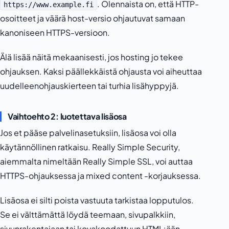
. Olennaista on, että HTTP-
https://www.example.fi
osoitteet ja väärä host-versio ohjautuvat samaan
kanoniseen HTTPS-versioon.
Älä lisää näitä mekaanisesti, jos hosting jo tekee
ohjauksen. Kaksi päällekkäistä ohjausta voi aiheuttaa
uudelleenohjauskierteen tai turhia lisähyppyjä.
Vaihtoehto 2: luotettava lisäosa
Jos et pääse palvelinasetuksiin, lisäosa voi olla
käytännöllinen ratkaisu. Really Simple Security,
aiemmalta nimeltään Really Simple SSL, voi auttaa
HTTPS-ohjauksessa ja mixed content -korjauksessa.
Lisäosa ei silti poista vastuuta tarkistaa lopputulos.
Se ei välttämättä löydä teemaan, sivupalkkiin,
sivunrakentajaan tai kovakoodattuun HTML:ään