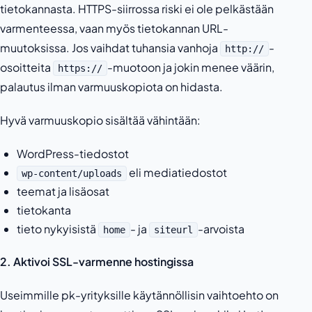
tietokannasta. HTTPS-siirrossa riski ei ole pelkästään
varmenteessa, vaan myös tietokannan URL-
muutoksissa. Jos vaihdat tuhansia vanhoja
-
http://
osoitteita
-muotoon ja jokin menee väärin,
https://
palautus ilman varmuuskopiota on hidasta.
Hyvä varmuuskopio sisältää vähintään:
WordPress-tiedostot
eli mediatiedostot
wp-content/uploads
teemat ja lisäosat
tietokanta
tieto nykyisistä
- ja
-arvoista
home
siteurl
2. Aktivoi SSL-varmenne hostingissa
Useimmille pk-yrityksille käytännöllisin vaihtoehto on