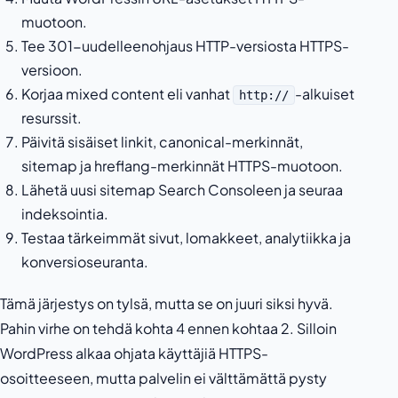
muotoon.
Tee 301-uudelleenohjaus HTTP-versiosta HTTPS-
versioon.
Korjaa mixed content eli vanhat
-alkuiset
http://
resurssit.
Päivitä sisäiset linkit, canonical-merkinnät,
sitemap ja hreflang-merkinnät HTTPS-muotoon.
Lähetä uusi sitemap Search Consoleen ja seuraa
indeksointia.
Testaa tärkeimmät sivut, lomakkeet, analytiikka ja
konversioseuranta.
Tämä järjestys on tylsä, mutta se on juuri siksi hyvä.
Pahin virhe on tehdä kohta 4 ennen kohtaa 2. Silloin
WordPress alkaa ohjata käyttäjiä HTTPS-
osoitteeseen, mutta palvelin ei välttämättä pysty