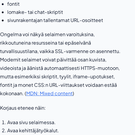
fontit
lomake- tai chat-skriptit
sivunrakentajan tallentamat URL-osoitteet
Ongelma voi näkyä selaimen varoituksina,
rikkoutuneina resursseina tai epäselvänä
turvallisuustilana, vaikka SSL-varmenne on asennettu.
Modernit selaimet voivat päivittää osan kuvista,
videoista ja äänistä automaattisesti HTTPS-muotoon,
mutta esimerkiksi skriptit, tyylit, iframe-upotukset,
fontit ja monet CSS:n URL-viittaukset voidaan estää
kokonaan. (
MDN: Mixed content
)
Korjaus etenee näin:
Avaa sivu selaimessa.
Avaa kehittäjätyökalut.