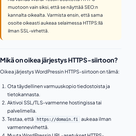
muotoon vain siksi, että se näyttää SEO:n
kannalta oikealta. Varmista ensin, että sama
osoite oikeasti aukeaa selaimessa HTTPS:llä
ilman SSL-virhettä.
Mikä on oikea järjestys HTTPS-siirtoon?
Oikea järjestys WordPressin HTTPS-siirtoon on tämä:
Ota täydellinen varmuuskopio tiedostoista ja
tietokannasta.
Aktivoi SSL/TLS-varmenne hostingissa tai
palvelimella.
Testaa, että
aukeaa ilman
https://domain.fi
varmennevirhettä.
Muuta WordPressin URL-asetukset HTTPS-