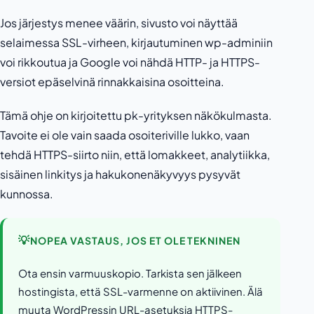
Jos järjestys menee väärin, sivusto voi näyttää
selaimessa SSL-virheen, kirjautuminen wp-adminiin
voi rikkoutua ja Google voi nähdä HTTP- ja HTTPS-
versiot epäselvinä rinnakkaisina osoitteina.
Tämä ohje on kirjoitettu pk-yrityksen näkökulmasta.
Tavoite ei ole vain saada osoiteriville lukko, vaan
tehdä HTTPS-siirto niin, että lomakkeet, analytiikka,
sisäinen linkitys ja hakukonenäkyvyys pysyvät
kunnossa.
💡
NOPEA VASTAUS, JOS ET OLE TEKNINEN
Ota ensin varmuuskopio. Tarkista sen jälkeen
hostingista, että SSL-varmenne on aktiivinen. Älä
muuta WordPressin URL-asetuksia HTTPS-