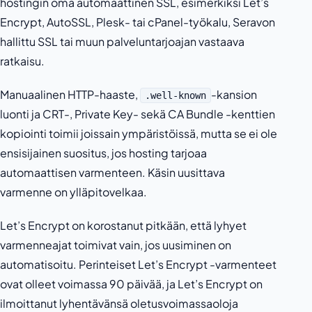
hostingin oma automaattinen SSL, esimerkiksi Let’s
Encrypt, AutoSSL, Plesk- tai cPanel-työkalu, Seravon
hallittu SSL tai muun palveluntarjoajan vastaava
ratkaisu.
Manuaalinen HTTP-haaste,
-kansion
.well-known
luonti ja CRT-, Private Key- sekä CA Bundle -kenttien
kopiointi toimii joissain ympäristöissä, mutta se ei ole
ensisijainen suositus, jos hosting tarjoaa
automaattisen varmenteen. Käsin uusittava
varmenne on ylläpitovelkaa.
Let’s Encrypt on korostanut pitkään, että lyhyet
varmenneajat toimivat vain, jos uusiminen on
automatisoitu. Perinteiset Let’s Encrypt -varmenteet
ovat olleet voimassa 90 päivää, ja Let’s Encrypt on
ilmoittanut lyhentävänsä oletusvoimassaoloja