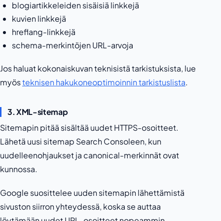
blogiartikkeleiden sisäisiä linkkejä
kuvien linkkejä
hreflang-linkkejä
schema-merkintöjen URL-arvoja
Jos haluat kokonaiskuvan teknisistä tarkistuksista, lue
myös
teknisen hakukoneoptimoinnin tarkistuslista
.
3. XML-sitemap
Sitemapin pitää sisältää uudet HTTPS-osoitteet.
Lähetä uusi sitemap Search Consoleen, kun
uudelleenohjaukset ja canonical-merkinnät ovat
kunnossa.
Google suosittelee uuden sitemapin lähettämistä
sivuston siirron yhteydessä, koska se auttaa
löytämään uudet URL-osoitteet nopeammin.