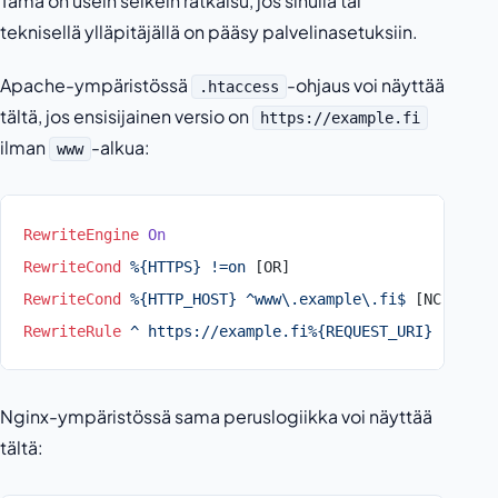
Tämä on usein selkein ratkaisu, jos sinulla tai
teknisellä ylläpitäjällä on pääsy palvelinasetuksiin.
Apache-ympäristössä
-ohjaus voi näyttää
.htaccess
tältä, jos ensisijainen versio on
https://example.fi
ilman
-alkua:
www
RewriteEngine
 On
RewriteCond
 %{HTTPS}
 !=on
 [OR]
RewriteCond
 %{HTTP_HOST}
 ^www\.example\.fi$
 [NC]
RewriteRule
 ^
 https://example.fi%{REQUEST_URI}
 [L,R=
3
Nginx-ympäristössä sama peruslogiikka voi näyttää
tältä: