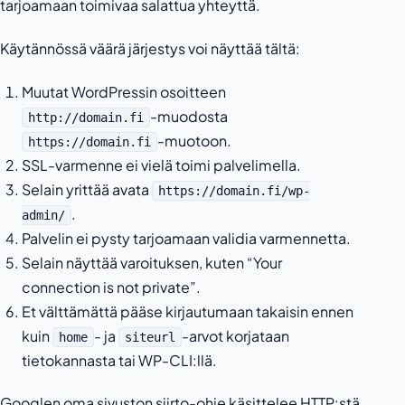
tarjoamaan toimivaa salattua yhteyttä.
Käytännössä väärä järjestys voi näyttää tältä:
Muutat WordPressin osoitteen
-muodosta
http://domain.fi
-muotoon.
https://domain.fi
SSL-varmenne ei vielä toimi palvelimella.
Selain yrittää avata
https://domain.fi/wp-
.
admin/
Palvelin ei pysty tarjoamaan validia varmennetta.
Selain näyttää varoituksen, kuten “Your
connection is not private”.
Et välttämättä pääse kirjautumaan takaisin ennen
kuin
- ja
-arvot korjataan
home
siteurl
tietokannasta tai WP-CLI:llä.
Googlen oma sivuston siirto-ohje käsittelee HTTP:stä