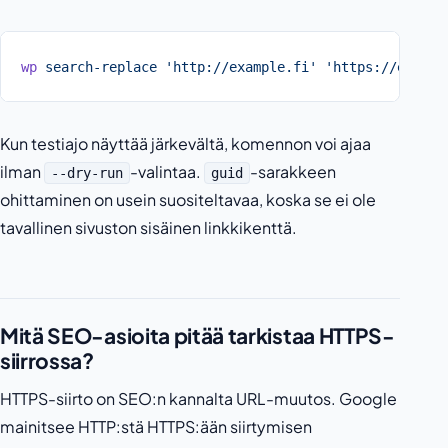
wp
 search-replace
 'http://example.fi'
 'https://exampl
Kun testiajo näyttää järkevältä, komennon voi ajaa
ilman
-valintaa.
-sarakkeen
--dry-run
guid
ohittaminen on usein suositeltavaa, koska se ei ole
tavallinen sivuston sisäinen linkkikenttä.
Mitä SEO-asioita pitää tarkistaa HTTPS-
siirrossa?
HTTPS-siirto on SEO:n kannalta URL-muutos. Google
mainitsee HTTP:stä HTTPS:ään siirtymisen