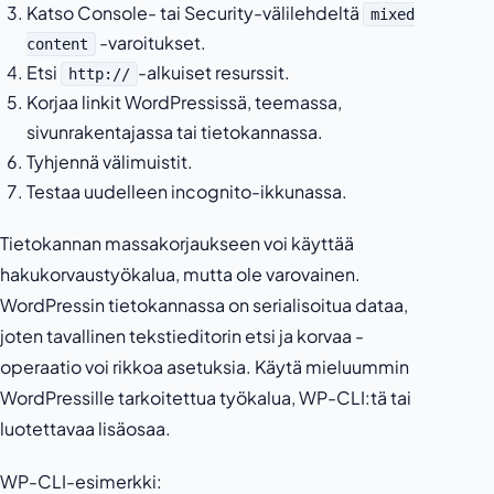
Katso Console- tai Security-välilehdeltä
mixed
-varoitukset.
content
Etsi
-alkuiset resurssit.
http://
Korjaa linkit WordPressissä, teemassa,
sivunrakentajassa tai tietokannassa.
Tyhjennä välimuistit.
Testaa uudelleen incognito-ikkunassa.
Tietokannan massakorjaukseen voi käyttää
hakukorvaustyökalua, mutta ole varovainen.
WordPressin tietokannassa on serialisoitua dataa,
joten tavallinen tekstieditorin etsi ja korvaa -
operaatio voi rikkoa asetuksia. Käytä mieluummin
WordPressille tarkoitettua työkalua, WP-CLI:tä tai
luotettavaa lisäosaa.
WP-CLI-esimerkki: