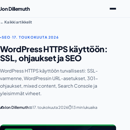
Jon Dillemuth
← Kaikki artikkelit
SEO
·
17. TOUKOKUUTA 2026
●
WordPress HTTPS käyttöön:
SSL, ohjaukset ja SEO
WordPress HTTPS käyttöön turvallisesti: SSL-
varmenne, WordPressin URL-asetukset, 301-
ohjaukset, mixed content, Search Console ja
yleisimmät virheet.
✍️
Jon Dillemuth
📅
17. toukokuuta 2026
⏱️
13 min lukuaika