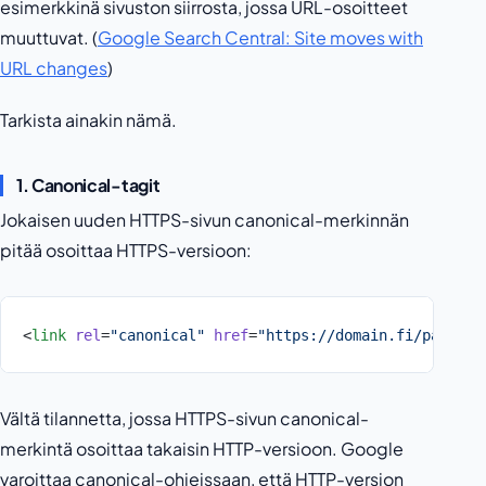
esimerkkinä sivuston siirrosta, jossa URL-osoitteet
muuttuvat. (
Google Search Central: Site moves with
URL changes
)
Tarkista ainakin nämä.
1. Canonical-tagit
Jokaisen uuden HTTPS-sivun canonical-merkinnän
pitää osoittaa HTTPS-versioon:
<
link
 rel
=
"canonical"
 href
=
"https://domain.fi/palvelu
Vältä tilannetta, jossa HTTPS-sivun canonical-
merkintä osoittaa takaisin HTTP-versioon. Google
varoittaa canonical-ohjeissaan, että HTTP-version