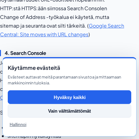
HTTP:stä HTTPS:ään siirrossa Search Consolen
Change of Address -työkalua ei käytetä, mutta
sitemap ja seuranta ovat silti tärkeitä. (
Google Search
Central: Site moves with URL changes
)
4. Search Console
Jos sinulla on Domain-omaisuus, se kattaa saman
Käytämme evästeitä
domainin alidomainit, polut ja protokollat, kuten
Evästeet auttavat meitä parantamaan sivustoa ja mittaamaan
HTTP- ja HTTPS-versiot. Jos käytät URL-prefix-
markkinoinnin tuloksia.
omaisuutta, vahvista HTTPS-versio erikseen. (
Search
Console Help: Add a website property
)
Hyväksy kaikki
Vain välttämättömät
Seuraa muutoksen jälkeen:
Hallinnoi
indeksoitujen URL-osoitteiden määrää
sitemapin hyväksyntää