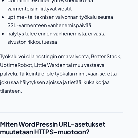
domainin tekninen yhteyshenkilö saa
varmenteisiin liittyvät viestit
uptime- tai teknisen valvonnan työkalu seuraa
SSL-varmenteen vanhenemispäivää
hälytys tulee ennen vanhenemista, ei vasta
sivuston rikkoutuessa
Työkalu voi olla hostingin oma valvonta, Better Stack,
UptimeRobot, Little Warden tai muu vastaava
palvelu. Tärkeintä ei ole työkalun nimi, vaan se, että
joku saa hälytyksen ajoissa ja tietää, kuka korjaa
tilanteen.
Miten WordPressin URL-asetukset
muutetaan HTTPS-muotoon?