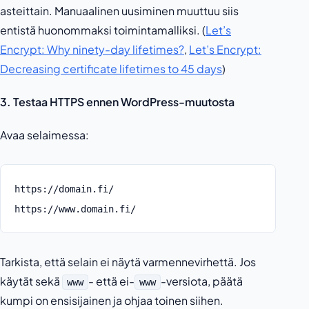
asteittain. Manuaalinen uusiminen muuttuu siis
entistä huonommaksi toimintamalliksi. (
Let’s
Encrypt: Why ninety-day lifetimes?
,
Let’s Encrypt:
Decreasing certificate lifetimes to 45 days
)
3. Testaa HTTPS ennen WordPress-muutosta
Avaa selaimessa:
https://domain.fi/
https://www.domain.fi/
Tarkista, että selain ei näytä varmennevirhettä. Jos
käytät sekä
- että ei-
-versiota, päätä
www
www
kumpi on ensisijainen ja ohjaa toinen siihen.